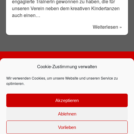
engagierte Trainerin gewonnen zu haben, die für
unseren Verein neben dem kreativen Kindertanzen
auch einen…
Weiterlesen »
Cookie-Zustimmung verwalten
Bleib auf dem Laufenden mit unserem
Newsletter: Hier anmelden!
Wir verwenden Cookies, um unsere Website und unseren Service zu
optimieren.
Akzeptieren
Folge uns auf:
Ablehnen
TTC Rot-Weiß Freiburg e.V., Böcklerstraße 11, 79110 Freiburg
Copyright © 2026 TTC Rot-Weiß Freiburg e.V. | Design by Daniel
Vorlieben
Siebrecht |
Impressum
|
Datenschutz