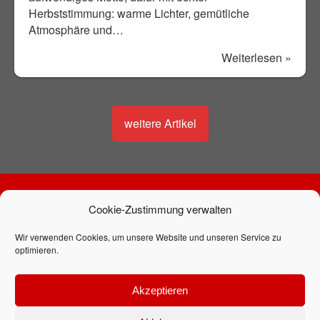
Herbststimmung: warme Lichter, gemütliche
Atmosphäre und…
Weiterlesen »
weitere Artikel
Cookie-Zustimmung verwalten
Bleib auf dem Laufenden mit unserem
Newsletter: Hier anmelden!
Wir verwenden Cookies, um unsere Website und unseren Service zu
optimieren.
Akzeptieren
Folge uns auf: