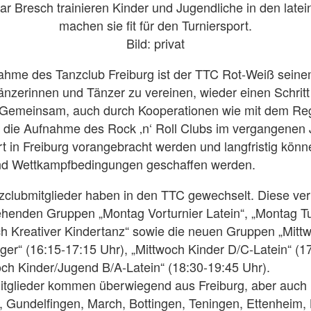
ar Bresch trainieren Kinder und Jugendliche in den lat
machen sie fit für den Turniersport.
Bild: privat
ahme des Tanzclub Freiburg ist der TTC Rot-Weiß seinem
änzerinnen und Tänzer zu vereinen, wieder einen Schritt
emeinsam, auch durch Kooperationen wie mit dem Reg
 die Aufnahme des Rock ‚n‘ Roll Clubs im vergangenen 
t in Freiburg vorangebracht werden und langfristig kön
und Wettkampfbedingungen geschaffen werden.
clubmitglieder haben in den TTC gewechselt. Diese vert
ehenden Gruppen „Montag Vorturnier Latein“, „Montag Tu
h Kreativer Kindertanz“ sowie die neuen Gruppen „Mitt
ger“ (16:15-17:15 Uhr), „Mittwoch Kinder D/C-Latein“ (1
och Kinder/Jugend B/A-Latein“ (18:30-19:45 Uhr).
itglieder kommen überwiegend aus Freiburg, aber auch
 Gundelfingen, March, Bottingen, Teningen, Ettenheim,