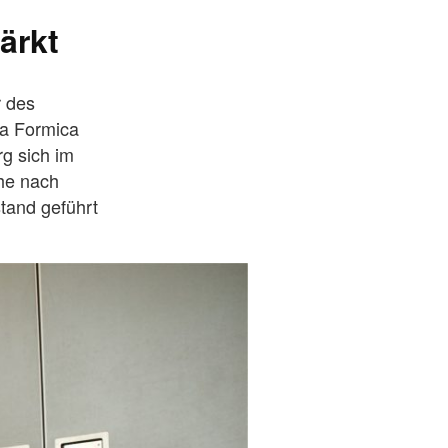
ärkt
r des
na Formica
g sich im
che nach
tand geführt