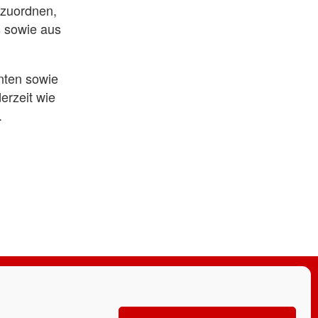
uzuordnen,
s sowie aus
nten sowie
erzeit wie
.
anmelden!