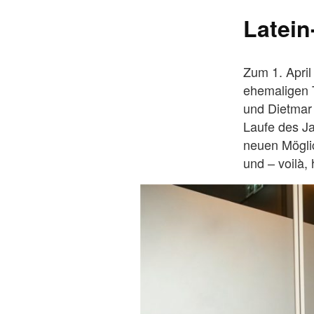
Latein
Zum 1. Apri
ehemaligen T
und Dietmar
Laufe des Ja
neuen Mögli
und – voilà, 