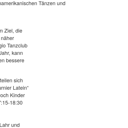
einamerikanischen Tänzen und
 Ziel, die
 näher
io Tanzclub
Jahr, kann
nen bessere
eilen sich
rnier Latein“
woch Kinder
7:15-18:30
 Lahr und