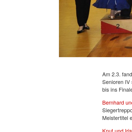
Am 2.3. fand
Senioren IV 
bis ins Final
Bernhard un
Siegertreppc
Meistertitel 
Knut und Iris