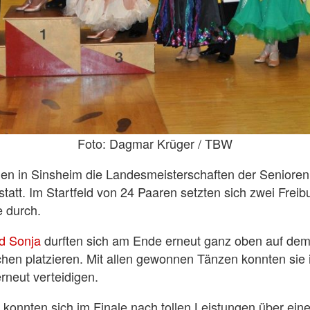
Foto: Dagmar Krüger / TBW
en in Sinsheim die Landesmeisterschaften der Senioren 
statt. Im Startfeld von 24 Paaren setzten sich zwei Frei
e durch.
d Sonja
durften sich am Ende erneut ganz oben auf de
hen platzieren. Mit allen gewonnen Tänzen konnten sie 
erneut verteidigen.
konnten sich im Finale nach tollen Leistungen über eine