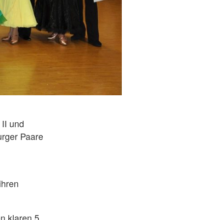
II und
burger Paare
m
ihren
n klaren 5.